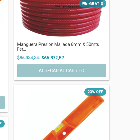
GRATIS
Manguera Presión Mallada 6mm X 50mts
Fer...
$86.934,34
$66.872,57
23
%
OFF
F