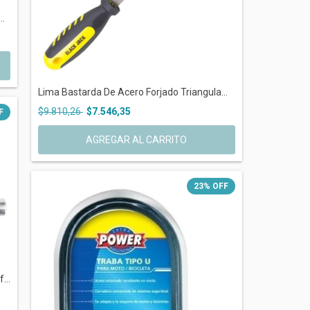
..
Lima Bastarda De Acero Forjado Triangula...
$9.810,26
$7.546,35
F
23
%
OFF
...