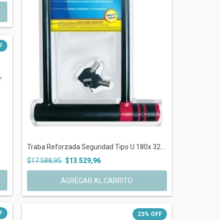
F
Traba Reforzada Seguridad Tipo U 180x 32...
$17.588,95
$13.529,96
F
23
%
OFF