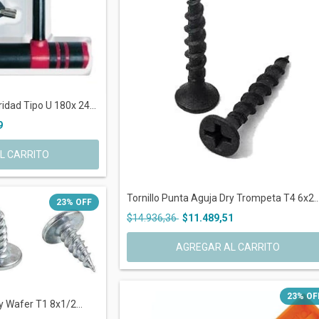
dad Tipo U 180x 24...
9
L CARRITO
Tornillo Punta Aguja Dry Trompeta T4 6x2..
23
%
OFF
$14.936,36
$11.489,51
23
%
OF
y Wafer T1 8x1/2...