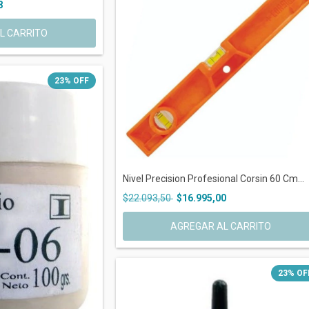
8
23
%
OFF
Nivel Precision Profesional Corsin 60 Cm...
$22.093,50
$16.995,00
23
%
OF