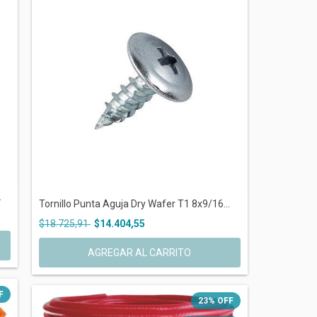
.
Tornillo Punta Aguja Dry Wafer T1 8x9/16...
$18.725,91
$14.404,55
F
23
%
OFF