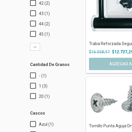
42 (2)
43 (1)
44 (2)
45 (1)
Traba Reforzada Seguri
$16.558,47
$12.737,2
AGREGAR A
Cantidad De Granos
- (1)
1 (3)
20 (1)
Cascos
Azul (1)
Tornillo Punta Aguja Dr