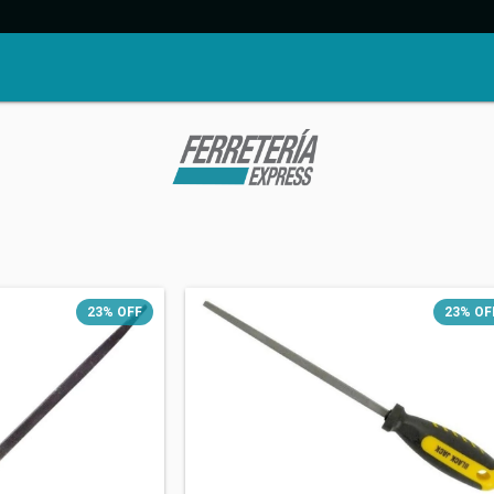
23
%
OFF
23
%
OF