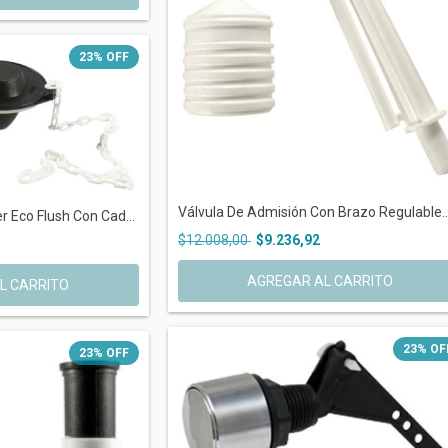
23
%
OFF
Válvula De Admisión Con Brazo Regulable..
 Eco Flush Con Cad...
$12.008,00
$9.236,92
23
%
OF
23
%
OFF