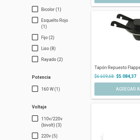
Bicolor (1)
Esquelto Rojo
(1)
Fijo (2)
Liso (8)
Rayado (2)
Tapón Repuesto Flapper
$6.609,68
$5.084,37
Potencia
160 W (1)
Voltaje
110v/220v
(bivolt) (3)
220v (5)