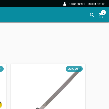
Crear cuenta
Iniciar sesión
0
F
23
%
OFF