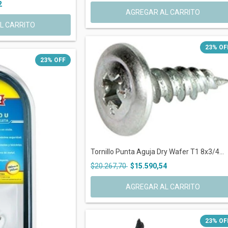
2
23
%
OF
23
%
OFF
Tornillo Punta Aguja Dry Wafer T1 8x3/4...
$20.267,70
$15.590,54
23
%
OF