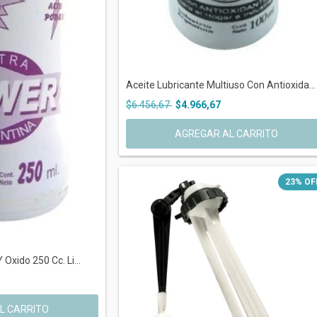
Aceite Lubricante Multiuso Con Antioxida...
$6.456,67
$4.966,67
23
%
OF
Oxido 250 Cc. Li...