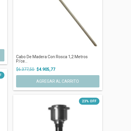
Cabo De Madera Con Rosca 1,2 Metros
P/ce...
$6.377,50
$4.905,77
F
23
%
OFF