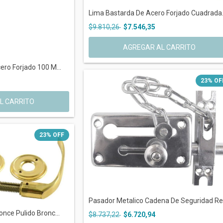
Lima Bastarda De Acero Forjado Cuadrada.
$9.810,26
$7.546,35
ero Forjado 100 M...
23
%
OF
23
%
OFF
Pasador Metalico Cadena De Seguridad Ref
once Pulido Bronc...
$8.737,22
$6.720,94