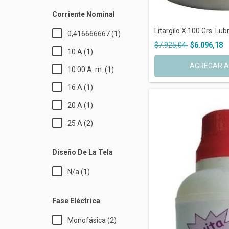
Corriente Nominal
Litargilo X 100 Grs. Lubr
0,416666667 (1)
$7.925,04
$6.096,18
10 A (1)
10:00 A. m. (1)
16 A (1)
20 A (1)
25 A (2)
Diseño De La Tela
N/a (1)
Fase Eléctrica
Monofásica (2)