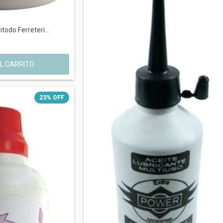
itodo Ferreteri...
23
%
OFF