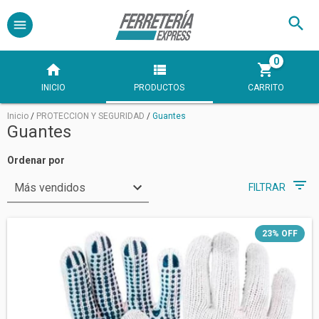
0
INICIO
PRODUCTOS
CARRITO
Inicio
/
PROTECCION Y SEGURIDAD
/
Guantes
Guantes
Ordenar por
FILTRAR
23
%
OFF