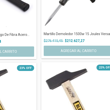
Martillo Demoledor 1500w 15 Joules Versa.
o De Fibra Acero...
$276.415,45
$212.627,27
4
23
%
OF
23
%
OFF