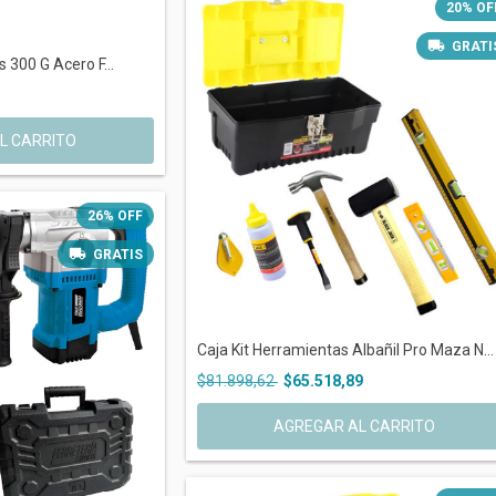
20
%
OF
GRATI
s 300 G Acero F...
26
%
OFF
GRATIS
Caja Kit Herramientas Albañil Pro Maza N...
$81.898,62
$65.518,89
AGREGAR AL CARRITO