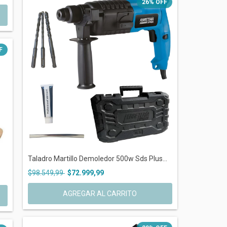
26
%
OFF
F
Taladro Martillo Demoledor 500w Sds Plus...
$98.549,99
$72.999,99