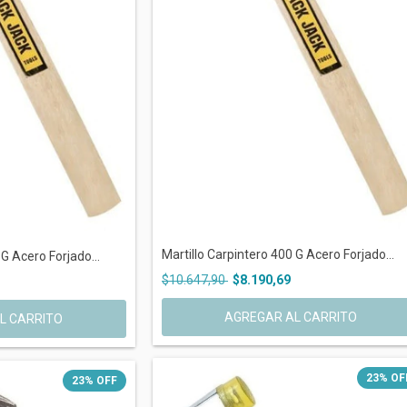
Martillo Carpintero 400 G Acero Forjado...
 G Acero Forjado...
$10.647,90
$8.190,69
23
%
OF
23
%
OFF