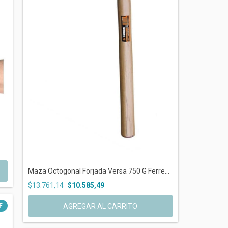
Maza Octogonal Forjada Versa 750 G Ferre...
$13.761,14
$10.585,49
F