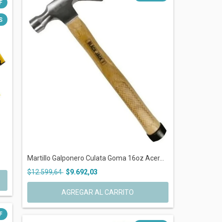
F
S
Martillo Galponero Culata Goma 16oz Acer...
$12.599,64
$9.692,03
F