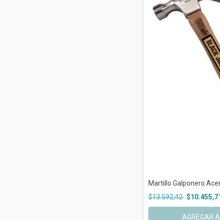
Martillo Galponero Ace
$13.592,42
$10.455,7