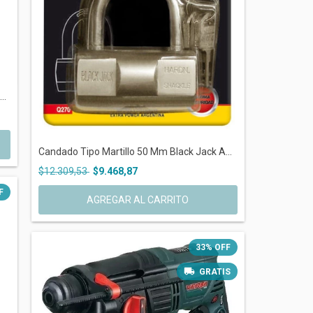
..
Candado Tipo Martillo 50 Mm Black Jack A...
$12.309,53
$9.468,87
F
33
%
OFF
GRATIS