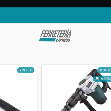
23
%
OFF
23
%
OF
GRATI