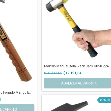
Martillo Manual Bola Black Jack G058 224...
$15.797,14
$12.151,64
ro Forjado Mango E...
1
23
%
OF