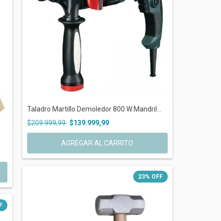
Taladro Martillo Demoledor 800 W Mandril...
$209.999,99
$139.999,99
AGREGAR AL CARRITO
23
%
OFF
F