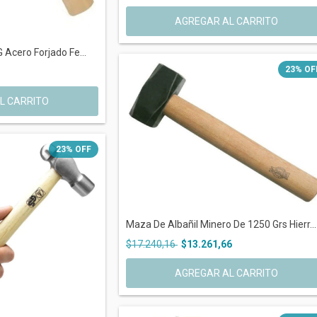
 Acero Forjado Fe...
23
%
OF
23
%
OFF
Maza De Albañil Minero De 1250 Grs Hierr...
$17.240,16
$13.261,66