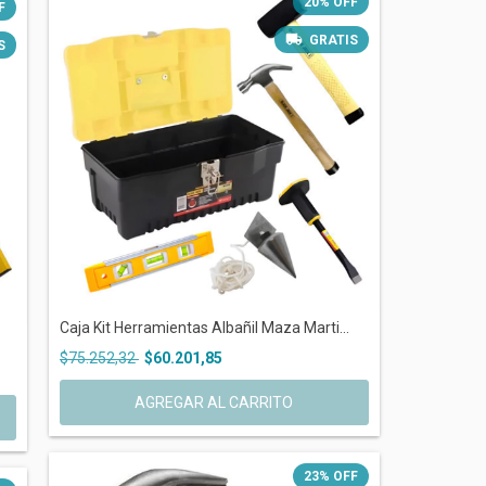
20
%
OFF
F
GRATIS
S
Caja Kit Herramientas Albañil Maza Marti...
$75.252,32
$60.201,85
AGREGAR AL CARRITO
23
%
OFF