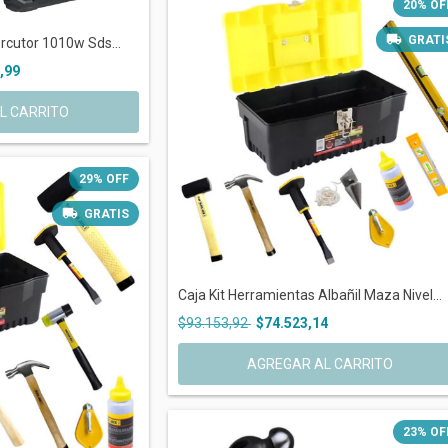
20
%
OF
GRATI
ercutor 1010w Sds...
,99
29
%
OFF
GRATIS
Caja Kit Herramientas Albañil Maza Nivel...
$93.153,92
$74.523,14
AGREGAR AL CARRITO
23
%
OF