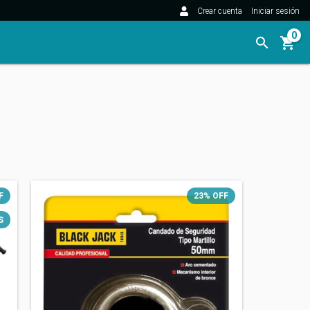
Crear cuenta
Iniciar sesión
0
F
23
%
OFF
S