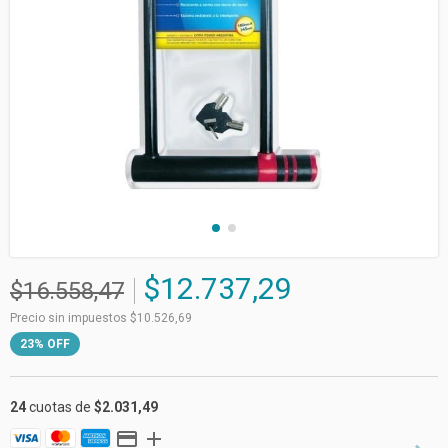
$12.737,29
$16.558,47
Precio sin impuestos
$10.526,69
23
%
OFF
24
cuotas de
$2.031,49