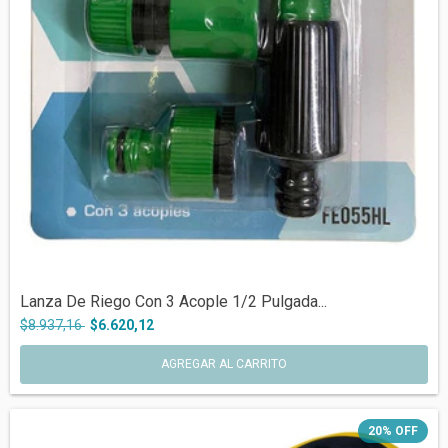
Lanza De Riego Con 3 Acople 1/2 Pulgada...
$8.937,16
$6.620,12
20
%
OFF