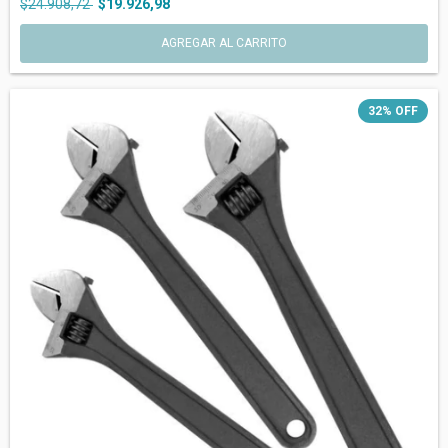
$24.908,72
$19.926,98
32
%
OFF