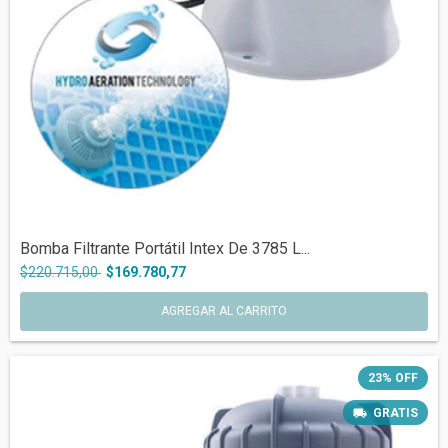
Bomba Filtrante Portátil Intex De 3785 L...
$220.715,00
$169.780,77
23
%
OFF
GRATIS