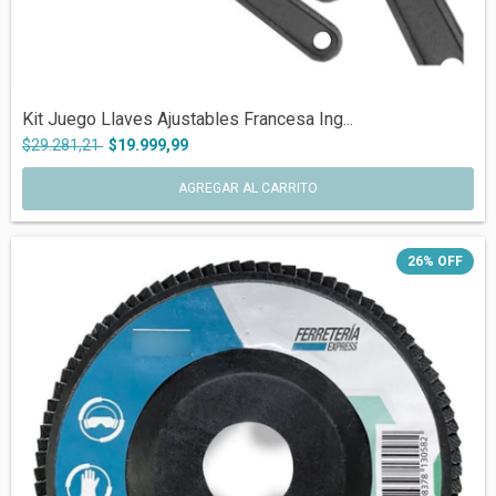
Kit Juego Llaves Ajustables Francesa Ing...
$29.281,21
$19.999,99
AGREGAR AL CARRITO
26
%
OFF