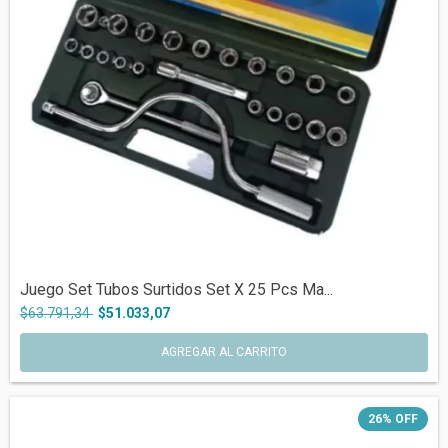
Juego Set Tubos Surtidos Set X 25 Pcs Ma...
$63.791,34
$51.033,07
26
%
OFF