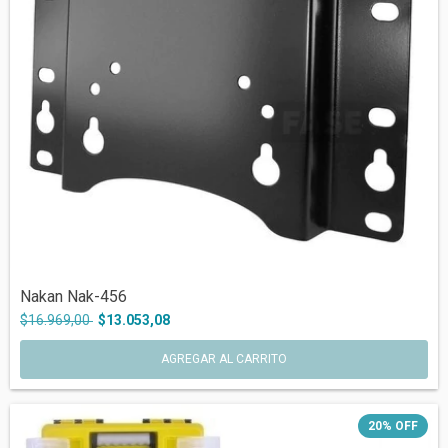
Nakan Nak-456
$16.969,00
$13.053,08
20
%
OFF