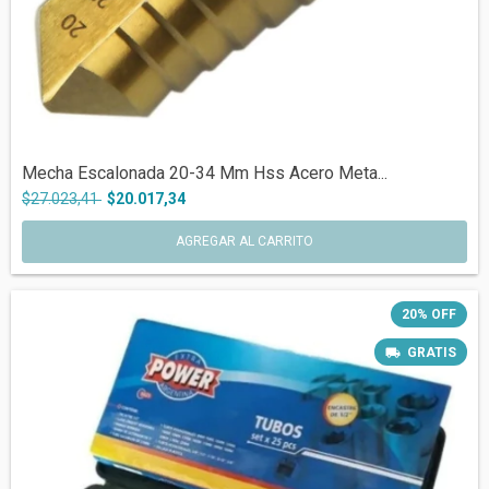
Mecha Escalonada 20-34 Mm Hss Acero Meta...
$27.023,41
$20.017,34
20
%
OFF
GRATIS