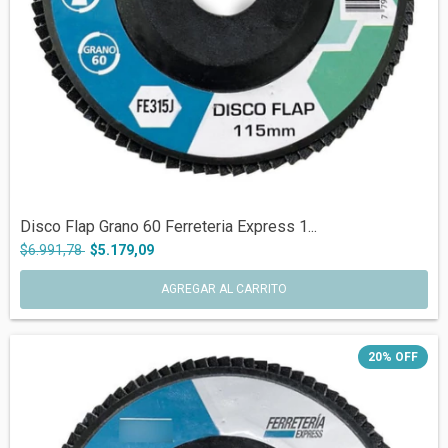
Disco Flap Grano 60 Ferreteria Express 1...
$6.991,78
$5.179,09
AGREGAR AL CARRITO
20
%
OFF