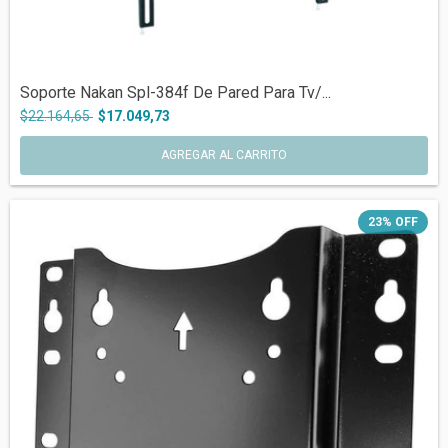
Soporte Nakan Spl-384f De Pared Para Tv/...
$22.164,65
$17.049,73
23
%
OFF