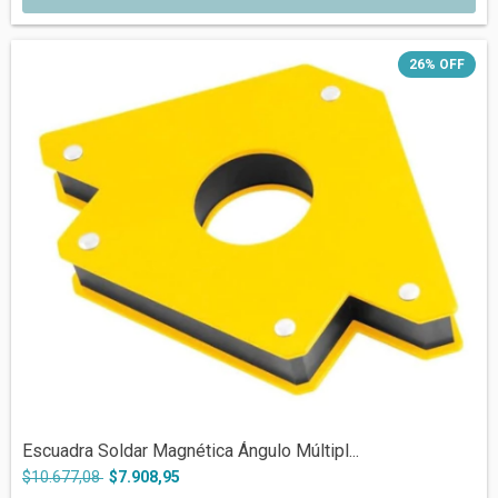
26
%
OFF
Escuadra Soldar Magnética Ángulo Múltipl...
$10.677,08
$7.908,95