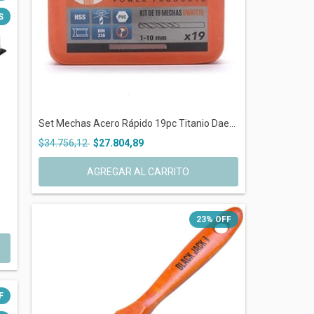
S
Set Mechas Acero Rápido 19pc Titanio Dae...
$34.756,12
$27.804,89
23
%
OFF
F