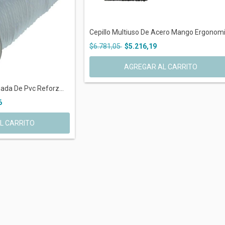
Cepillo Multiuso De Acero Mango Ergonomi.
$6.781,05
$5.216,19
nada De Pvc Reforz...
6