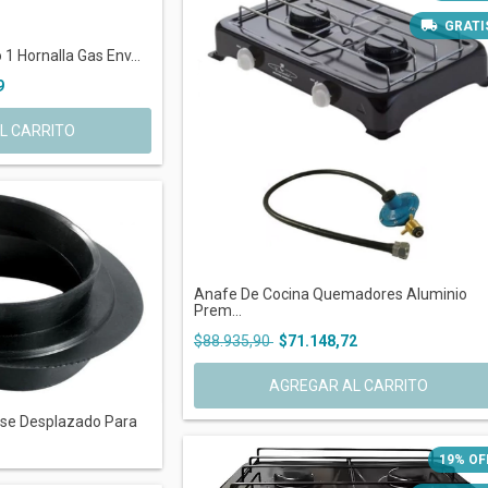
GRATI
1 Hornalla Gas Env...
9
L CARRITO
Anafe De Cocina Quemadores Aluminio
Prem...
$88.935,90
$71.148,72
AGREGAR AL CARRITO
se Desplazado Para
19
%
OF