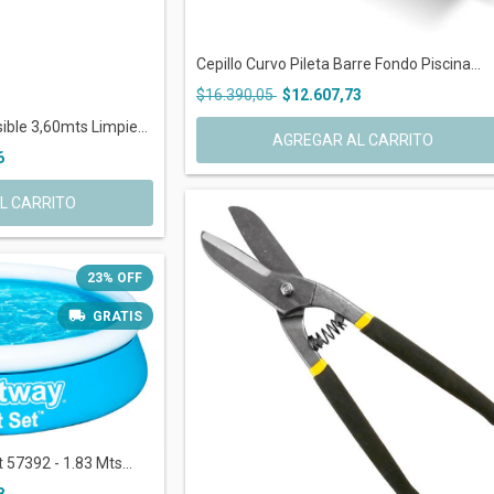
Cepillo Curvo Pileta Barre Fondo Piscina...
$16.390,05
$12.607,73
ble 3,60mts Limpie...
6
23
%
OFF
GRATIS
 57392 - 1.83 Mts...
8