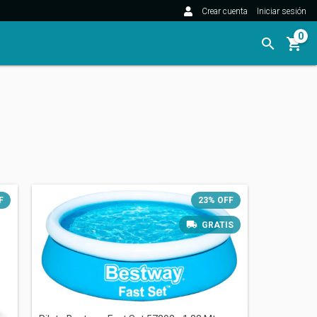
Crear cuenta
Iniciar sesión
0
F
23
%
OFF
GRATIS