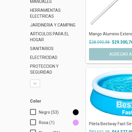
MANUALES
HERRAMIENTAS
ELECTRICAS
JARDINERIA Y CAMPING
ARTICULOS PARA EL
Mango Aluminio Extensi
HOGAR
$38.090,98
$29.300,7
SANITARIOS
ELECTRICIDAD
PROTECCION Y
SEGURIDAD
Color
Negro (53)
Rosa (1)
Pileta Bestway Fast Set
$83.691,38
$64.377,9