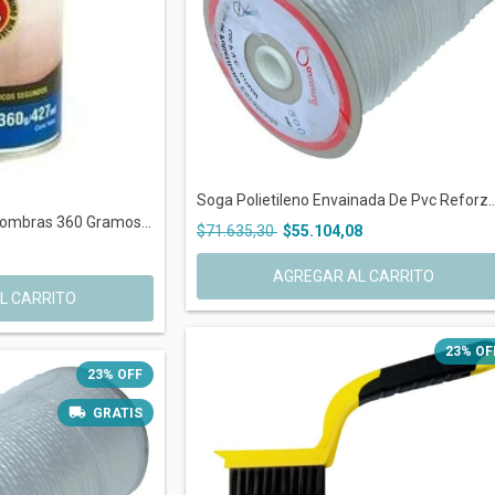
Soga Polietileno Envainada De Pvc Reforz..
fombras 360 Gramos...
$71.635,30
$55.104,08
23
%
OF
23
%
OFF
GRATIS