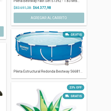
Pileta Bestway Fast Set 57392 - 1.83 Mts...
$83.691,38
$64.377,98
GRATIS
Pileta Estructural Redonda Bestway 56681...
23
%
OFF
GRATIS