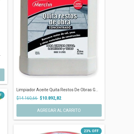
.
Limpiador Aceite Quita Restos De Obras G...
F
$14.160,66
$10.892,82
23
%
OFF