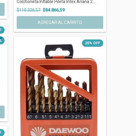
Colchoneta Inflable Pileta Intex Anana 2...
$110.326,57
$84.866,59
F
S
20
%
OFF
F