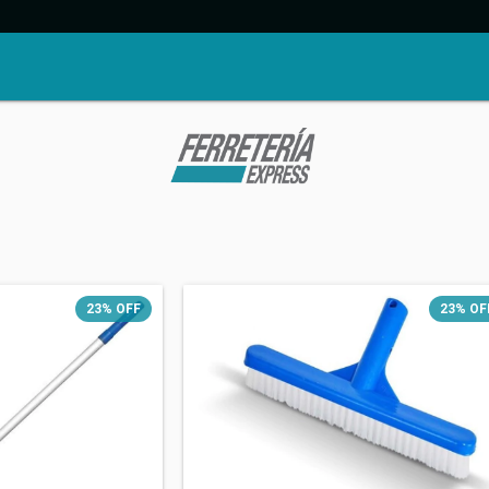
23
%
OFF
23
%
OF