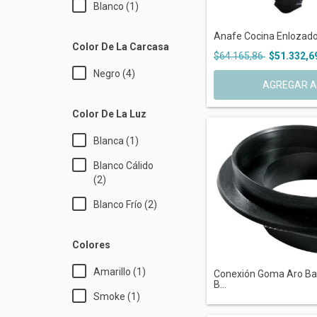
Blanco (1)
Anafe Cocina Enlozado 
Color De La Carcasa
$64.165,86
$51.332,6
Negro (4)
AGREGAR A
Color De La Luz
Blanca (1)
Blanco Cálido
(2)
Blanco Frío (2)
Colores
Amarillo (1)
Conexión Goma Aro Ba
B...
Smoke (1)