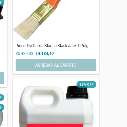
S
Pincel De Cerda Blanca Black Jack 1 Pulg...
$5.439,83
$4.184,49
.
23
%
OFF
F
S