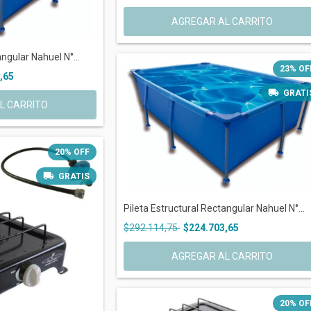
ngular Nahuel N°...
23
%
OF
,65
GRATI
20
%
OFF
GRATIS
Pileta Estructural Rectangular Nahuel N°...
$292.114,75
$224.703,65
20
%
OF