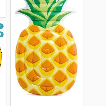
F
S
..