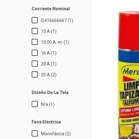
Corriente Nominal
0,416666667 (1)
10 A (1)
10:00 A. m. (1)
16 A (1)
20 A (1)
25 A (2)
Diseño De La Tela
N/a (1)
Fase Eléctrica
Monofásica (2)