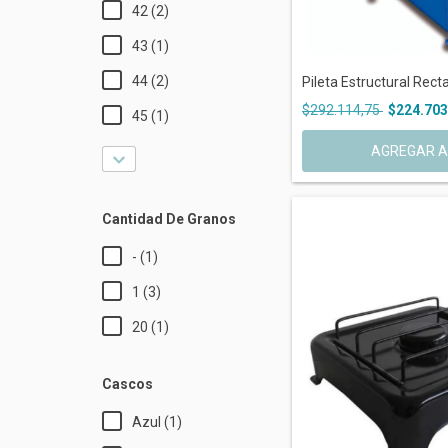
42 (2)
43 (1)
44 (2)
Pileta Estructural Recta
$292.114,75
$224.703
45 (1)
Cantidad De Granos
- (1)
1 (3)
20 (1)
Cascos
Azul (1)