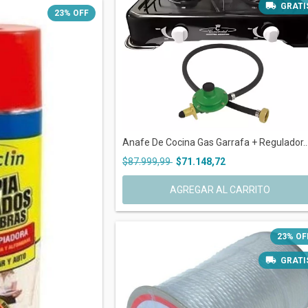
GRATI
23
%
OFF
Anafe De Cocina Gas Garrafa + Regulador..
$87.999,99
$71.148,72
AGREGAR AL CARRITO
23
%
OF
GRATI