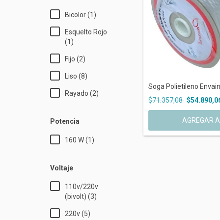
Bicolor (1)
Esquelto Rojo
(1)
Fijo (2)
Liso (8)
Soga Polietileno Envai
Rayado (2)
$71.357,08
$54.890,0
Potencia
160 W (1)
Voltaje
110v/220v
(bivolt) (3)
220v (5)