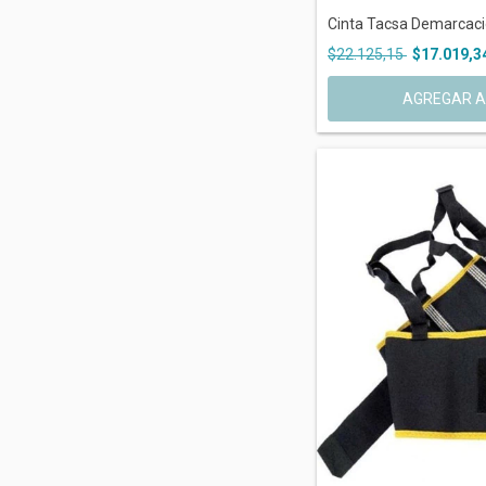
Cinta Tacsa Demarcacio
$22.125,15
$17.019,3