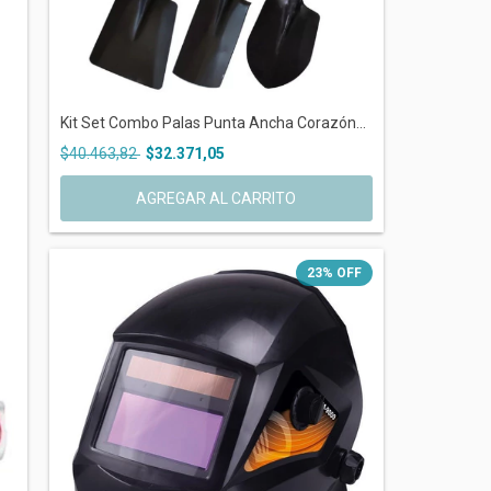
Kit Set Combo Palas Punta Ancha Corazón...
$40.463,82
$32.371,05
AGREGAR AL CARRITO
23
%
OFF