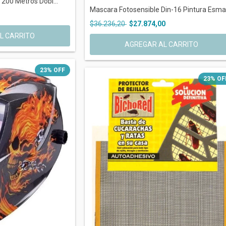
 200 Metros Dobl...
Mascara Fotosensible Din-16 Pintura Esma.
$36.236,20
$27.874,00
L CARRITO
AGREGAR AL CARRITO
23
%
OFF
23
%
OF