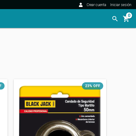
Crear cuenta
Iniciar sesión
0
F
23
%
OFF