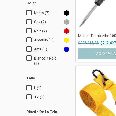
Color
Negro (7)
Gris (2)
Rojo (2)
Martillo Demoledor 150
Amarillo (1)
$276.415,45
$212.627
Azul (1)
Blanco Y Rojo
(1)
Talle
L (1)
Xxl (1)
Diseño De La Tela