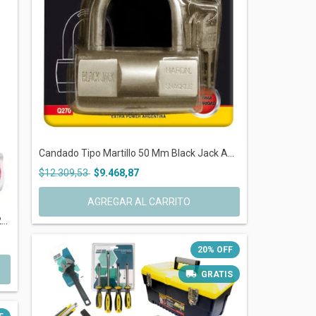
Candado Tipo Martillo 50 Mm Black Jack A...
$12.309,53
$9.468,87
..
20
%
OFF
GRATIS