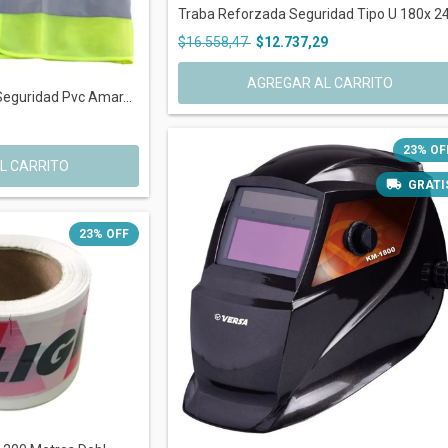
Traba Reforzada Seguridad Tipo U 180x 24.
$16.558,47
$12.737,29
AGREGAR AL CARRITO
Seguridad Pvc Amar...
23
%
OF
GRATI
23
%
OFF