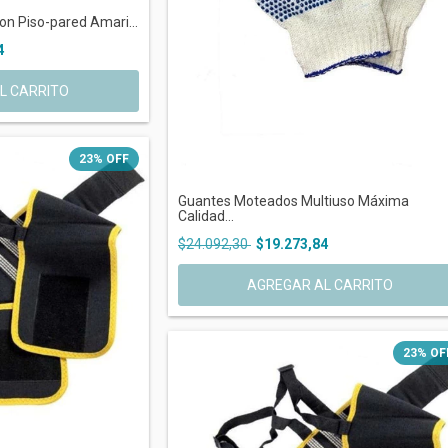
n Piso-pared Amari...
4
23
%
OFF
Guantes Moteados Multiuso Máxima
Calidad...
$24.092,30
$19.273,84
23
%
OF