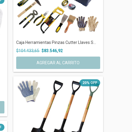
F
Caja Herramientas Pinzas Cutter Llaves S...
$104.433,65
$83.546,92
20
%
OFF
F