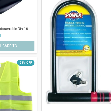
tosensible Din-16...
1
23
%
OFF