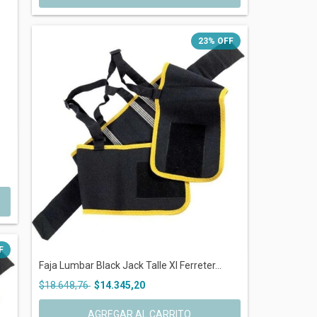
23
%
OFF
F
Faja Lumbar Black Jack Talle Xl Ferreter...
$18.648,76
$14.345,20