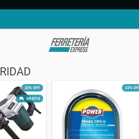
RIDAD
23
%
OFF
23
%
OF
GRATIS