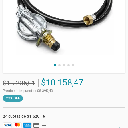
$10.158,47
$13.206,01
Precio sin impuestos
$8.395,43
23
%
OFF
24
cuotas de
$1.620,19