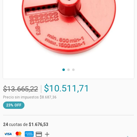
$10.511,71
$13.665,22
Precio sin impuestos
$8.687,36
23
%
OFF
24
cuotas de
$1.676,53