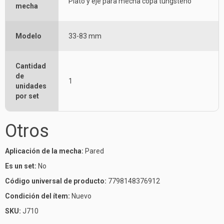
Plato y eje para mecha copa tungsteno
mecha
Modelo
33-83 mm
Cantidad
de
1
unidades
por set
Otros
Aplicación de la mecha:
Pared
Es un set:
No
Código universal de producto:
7798148376912
Condición del ítem:
Nuevo
SKU:
J710