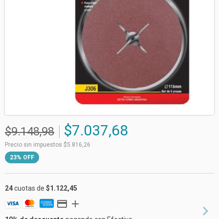
$7.037,68
$9.148,98
Precio sin impuestos
$5.816,26
23
%
OFF
24
cuotas de
$1.122,45