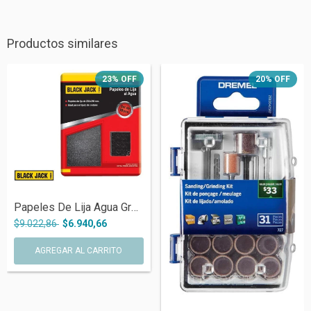
Productos similares
23
%
OFF
20
%
OFF
Papeles De Lija Agua Grano P400 Black Ja...
$9.022,86
$6.940,66
AGREGAR AL CARRITO