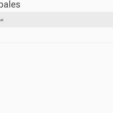
ipales
al