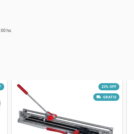
:00 hs.
F
23
%
OFF
GRATIS