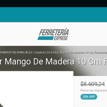
RRAMIENTAS MANUALES
/
Espátula De Enduir Mango De Madera 10 Cm Ferreteria
ir Mango De Madera 10 Cm F
$8.609,24
Precio sin impuest
23
%
OFF