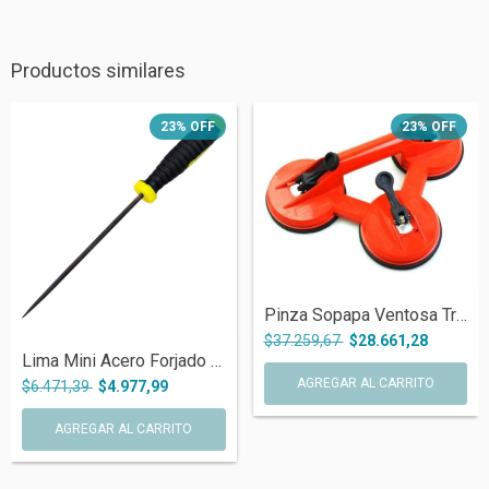
Productos similares
23
%
OFF
23
%
OFF
Pinza Sopapa Ventosa Triple Plastica Vid...
$37.259,67
$28.661,28
Lima Mini Acero Forjado Redonda Profesio...
$6.471,39
$4.977,99