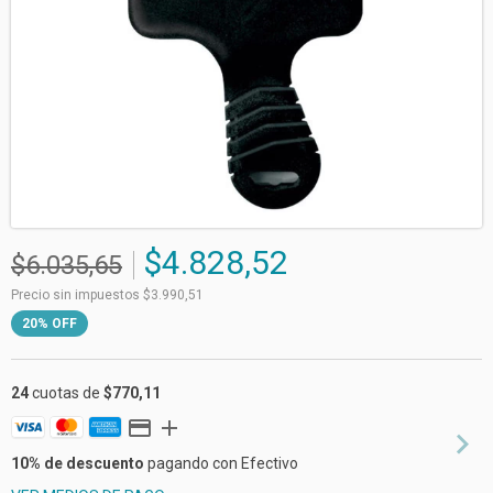
$4.828,52
$6.035,65
Precio sin impuestos
$3.990,51
20
%
OFF
24
cuotas de
$770,11
10% de descuento
pagando con Efectivo